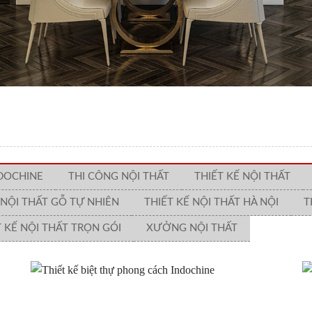
DOCHINE
THI CÔNG NỘI THẤT
THIẾT KẾ NỘI THẤT
 NỘI THẤT GỖ TỰ NHIÊN
THIẾT KẾ NỘI THẤT HÀ NỘI
T
T KẾ NỘI THẤT TRỌN GÓI
XƯỞNG NỘI THẤT