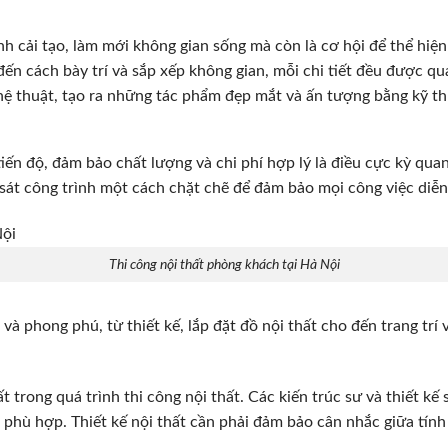
ình cải tạo, làm mới không gian sống mà còn là cơ hội để thể hiệ
o đến cách bày trí và sắp xếp không gian, mỗi chi tiết đều được 
nghệ thuật, tạo ra những tác phẩm đẹp mắt và ấn tượng bằng kỹ t
 tiến độ, đảm bảo chất lượng và chi phí hợp lý là điều cực kỳ quan
sát công trình một cách chặt chẽ để đảm bảo mọi công việc diễn 
Thi công nội thất phòng khách tại Hà Nội
g và phong phú, từ thiết kế, lắp đặt đồ nội thất cho đến trang t
t trong quá trình thi công nội thất. Các kiến trúc sư và thiết kế
 phù hợp. Thiết kế nội thất cần phải đảm bảo cân nhắc giữa tính 