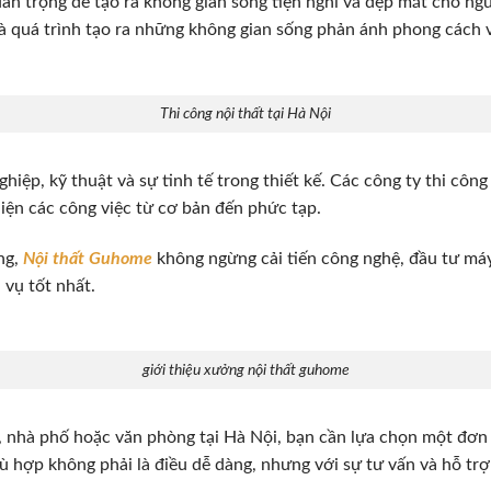
quan trọng để tạo ra không gian sống tiện nghi và đẹp mắt cho ng
n là quá trình tạo ra những không gian sống phản ánh phong cách 
Thi công nội thất tại Hà Nội
hiệp, kỹ thuật và sự tinh tế trong thiết kế. Các công ty thi công
hiện các công việc từ cơ bản đến phức tạp.
ng,
Nội thất Guhome
không ngừng cải tiến công nghệ, đầu tư máy
vụ tốt nhất.
giới thiệu xưởng nội thất guhome
, nhà phố hoặc văn phòng tại Hà Nội, bạn cần lựa chọn một đơn v
hù hợp không phải là điều dễ dàng, nhưng với sự tư vấn và hỗ tr