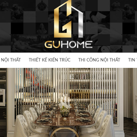
 NỘI THẤT
THIẾT KẾ KIẾN TRÚC
THI CÔNG NỘI THẤT
TIN