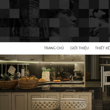
Skip
to
content
TRANG CHỦ
GIỚI THIỆU
THIẾT KẾ