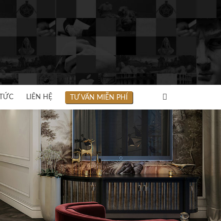
 TỨC
LIÊN HỆ
TƯ VẤN MIỄN PHÍ