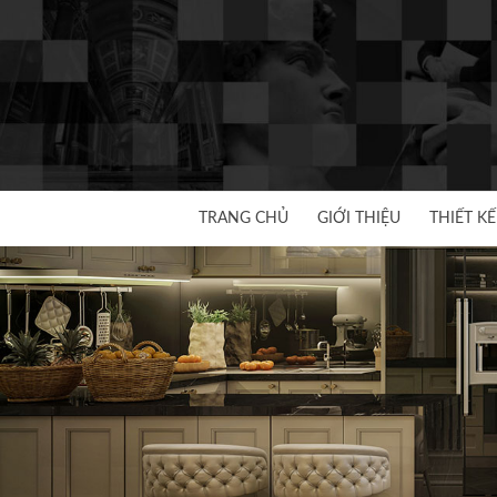
Skip
to
content
TRANG CHỦ
GIỚI THIỆU
THIẾT KẾ