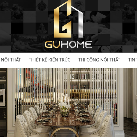
 NỘI THẤT
THIẾT KẾ KIẾN TRÚC
THI CÔNG NỘI THẤT
TIN