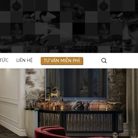
 TỨC
LIÊN HỆ
TƯ VẤN MIỄN PHÍ